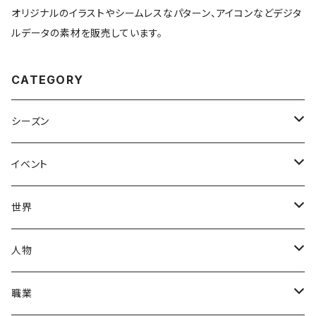
オリジナルのイラストやシームレスなパターン、アイコンなどデジタ
ルデータの素材を販売しています。
CATEGORY
シーズン
春
イベント
夏
出産・育児
世界
秋
母の日
ハワイアン
人物
冬
中秋節
パリ
赤ちゃん
職業