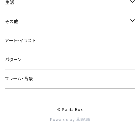
お雑煮
父の日
シニア
木
牡丹
トリ
野菜
ファッション
生活
蜂蜜
キウイ
鏡餅
ツル
ナス
サングラス
節分
おばけ
川
ひまわり
サカナ
飲み物
文房具
花粉症
その他
ケーキ
オレンジ
おにぎり
カモメ
トマト
ビーチサンダル
イワシ
ビール
はさみ
スケルトン
月
ハイビスカス
トラ
洋食
コスメ
風邪
ハート
アート・イラスト
ドーナツ
バナナ
餅
コンゴウインコ
レタス
リュックサック
ソーダ
おりがみ
カレー
ジャックオランタン
太陽
やしの木
ウサギ
遊具
ビジネス
デジタル
パターン
キャンディー
ラズベリー
おせち料理
インコ
キュウリ
ハイヒール
コーヒー
カッターマット
バーベキュー
ぬいぐるみ
鬼
雪
あさがお
クマ
キッチン用品
病院
街並み
フレーム・背景
ジンジャーマンクッキー
リンゴ
ドードー鳥
カボチャ
タトゥー
黒板
オムレツ
浮き輪
やかん
菊
カメ
装飾品
お墓
チョコレート
サクランボ
キノコ
リボン
© Penta Box
マーカー
パン
虫かご
コーヒーサーバー
ひょっとこ
キンセンカ
ドラゴン
工具
Powered by
スーツ
クリップ
目玉焼き
テント
正月飾り
ドライバー
チューリップ
イルカ
その他