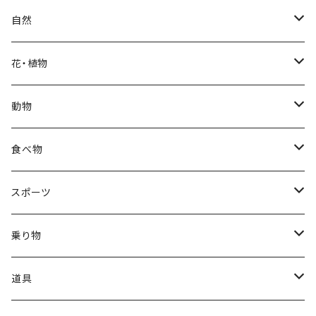
クリスマス
ロシアン
女性
医者
自然
福袋
アフリカン
男性
海
花・植物
ブラックフライデー
日本
子供
雲
カーネーション
動物
ハロウィン
ヨーロッパ
サンタクロース
星
梅
ネコ
食べ物
正月
トライバル
七福神
雫
桜
ウマ
スイーツ
スポーツ
かき氷
端午の節句
中国
金太郎
貝殻
プルメリア
サイ
フルーツ
相撲
乗り物
アイス
スイカ
結婚式
北欧
天使
山
野バラ
チンパンジー
和食
車
道具
ソフトクリーム
イチゴ