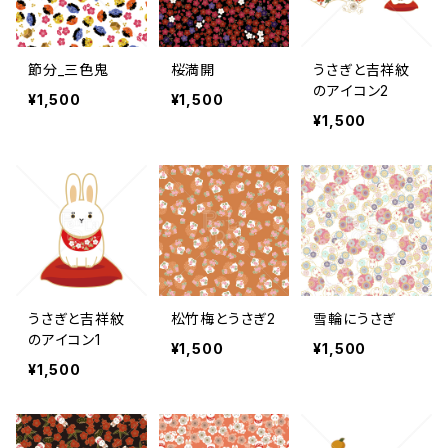
節分_三色鬼
桜満開
うさぎと吉祥紋
のアイコン2
¥1,500
¥1,500
¥1,500
うさぎと吉祥紋
松竹梅とうさぎ2
雪輪にうさぎ
のアイコン1
¥1,500
¥1,500
¥1,500