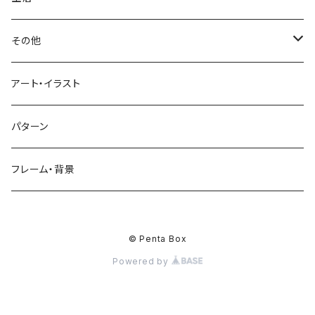
蜂蜜
キウイ
鏡餅
ツル
ナス
サングラス
節分
おばけ
川
ひまわり
サカナ
飲み物
文房具
花粉症
その他
ケーキ
オレンジ
おにぎり
カモメ
トマト
ビーチサンダル
イワシ
ビール
はさみ
スケルトン
月
ハイビスカス
トラ
洋食
コスメ
風邪
ハート
アート・イラスト
ドーナツ
バナナ
餅
コンゴウインコ
レタス
リュックサック
ソーダ
おりがみ
カレー
ジャックオランタン
太陽
やしの木
ウサギ
遊具
ビジネス
デジタル
パターン
キャンディー
ラズベリー
おせち料理
インコ
キュウリ
ハイヒール
コーヒー
カッターマット
バーベキュー
ぬいぐるみ
鬼
雪
あさがお
クマ
キッチン用品
病院
街並み
フレーム・背景
ジンジャーマンクッキー
リンゴ
ドードー鳥
カボチャ
タトゥー
黒板
オムレツ
浮き輪
やかん
菊
カメ
装飾品
お墓
チョコレート
サクランボ
キノコ
リボン
© Penta Box
マーカー
パン
虫かご
コーヒーサーバー
ひょっとこ
キンセンカ
ドラゴン
工具
Powered by
スーツ
クリップ
目玉焼き
テント
正月飾り
ドライバー
チューリップ
イルカ
その他