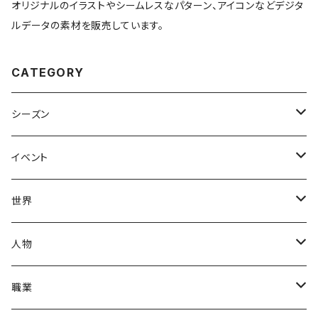
オリジナルのイラストやシームレスなパターン、アイコンなどデジタ
ルデータの素材を販売しています。
CATEGORY
シーズン
春
イベント
夏
出産・育児
世界
秋
母の日
ハワイアン
人物
冬
中秋節
パリ
赤ちゃん
職業