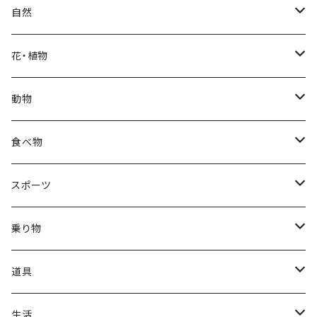
クリスマス
ロシアン
女性
医者
自然
福袋
アフリカン
男性
海
花・植物
ブラックフライデー
日本
子供
雲
カーネーション
動物
ハロウィン
ヨーロッパ
サンタクロース
星
梅
ネコ
食べ物
正月
トライバル
七福神
雫
桜
ウマ
スイーツ
スポーツ
かき氷
端午の節句
中国
金太郎
貝殻
プルメリア
サイ
フルーツ
相撲
乗り物
アイス
スイカ
結婚式
北欧
天使
山
野バラ
チンパンジー
和食
車
道具
ソフトクリーム
イチゴ
お雑煮
父の日
シニア
木
牡丹
トリ
野菜
ファッション
生活