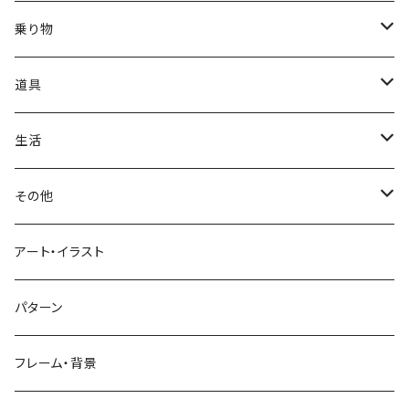
かき氷
端午の節句
中国
金太郎
貝殻
プルメリア
サイ
フルーツ
相撲
乗り物
アイス
スイカ
結婚式
北欧
天使
山
野バラ
チンパンジー
和食
車
道具
ソフトクリーム
イチゴ
お雑煮
父の日
シニア
木
牡丹
トリ
野菜
ファッション
生活
蜂蜜
キウイ
鏡餅
ツル
ナス
サングラス
節分
おばけ
川
ひまわり
サカナ
飲み物
文房具
花粉症
その他
ケーキ
オレンジ
おにぎり
カモメ
トマト
ビーチサンダル
イワシ
ビール
はさみ
スケルトン
月
ハイビスカス
トラ
洋食
コスメ
風邪
ハート
アート・イラスト
ドーナツ
バナナ
餅
コンゴウインコ
レタス
リュックサック
ソーダ
おりがみ
カレー
ジャックオランタン
太陽
やしの木
ウサギ
遊具
ビジネス
デジタル
パターン
キャンディー
ラズベリー
おせち料理
インコ
キュウリ
ハイヒール
コーヒー
カッターマット
バーベキュー
ぬいぐるみ
鬼
雪
あさがお
クマ
キッチン用品
病院
街並み
フレーム・背景
ジンジャーマンクッキー
リンゴ
ドードー鳥
カボチャ
タトゥー
黒板
オムレツ