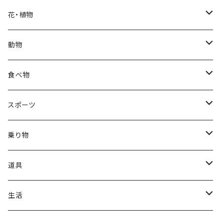
福袋
アフリカン
男性
海
花・植物
ブラックフライデー
日本
子供
雲
カーネーション
動物
ハロウィン
ヨーロッパ
サンタクロース
星
梅
ネコ
食べ物
正月
トライバル
七福神
雫
桜
ウマ
スイーツ
スポーツ
かき氷
端午の節句
中国
金太郎
貝殻
プルメリア
サイ
フルーツ
相撲
乗り物
アイス
スイカ
結婚式
北欧
天使
山
野バラ
チンパンジー
和食
車
道具
ソフトクリーム
イチゴ
お雑煮
父の日
シニア
木
牡丹
トリ
野菜
ファッション
生活
蜂蜜
キウイ