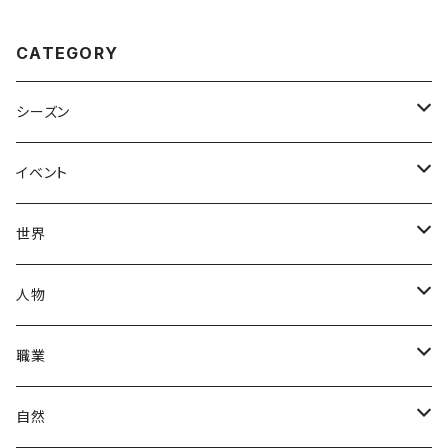
CATEGORY
シーズン
春
イベント
夏
出産・育児
世界
秋
母の日
ハワイアン
人物
冬
中秋節
パリ
赤ちゃん
職業
クリスマス
ロシアン
女性
医者
自然