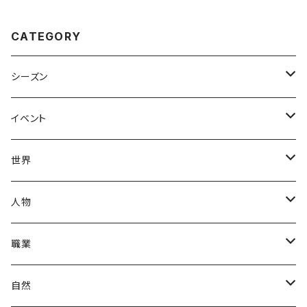
CATEGORY
シーズン
春
イベント
夏
出産・育児
世界
秋
母の日
ハワイアン
人物
冬
中秋節
パリ
赤ちゃん
職業
クリスマス
ロシアン
女性
医者
自然