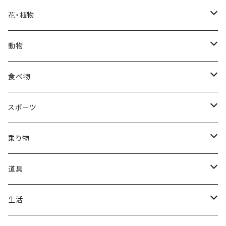
福袋
アフリカン
男性
海
花・植物
ブラックフライデー
日本
子供
雲
カーネーション
動物
ハロウィン
ヨーロッパ
サンタクロース
星
梅
ネコ
食べ物
正月
トライバル
七福神
雫
桜
ウマ
スイーツ
スポーツ
かき氷
端午の節句
中国
金太郎
貝殻
プルメリア
サイ
フルーツ
相撲
乗り物
アイス
スイカ
結婚式
北欧
天使
山
野バラ
チンパンジー
和食
車
道具
ソフトクリーム
イチゴ
お雑煮
父の日
シニア
木
牡丹
トリ
野菜
ファッション
生活
蜂蜜
キウイ