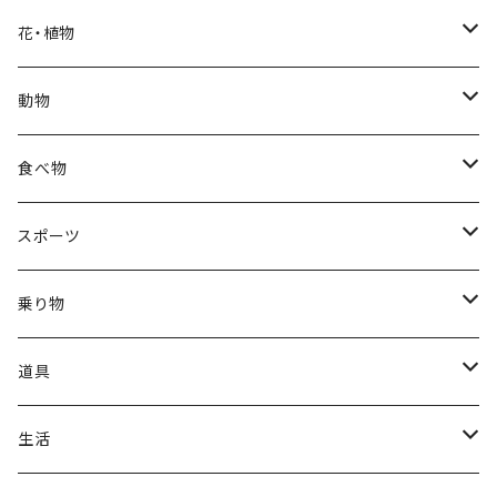
福袋
アフリカン
男性
海
花・植物
ブラックフライデー
日本
子供
雲
カーネーション
動物
ハロウィン
ヨーロッパ
サンタクロース
星
梅
ネコ
食べ物
正月
トライバル
七福神
雫
桜
ウマ
スイーツ
スポーツ
かき氷
端午の節句
中国
金太郎
貝殻
プルメリア
サイ
フルーツ
相撲
乗り物
アイス
スイカ
結婚式
北欧
天使
山
野バラ
チンパンジー
和食
車
道具
ソフトクリーム
イチゴ
お雑煮
父の日
シニア
木
牡丹
トリ
野菜
ファッション
生活
蜂蜜
キウイ