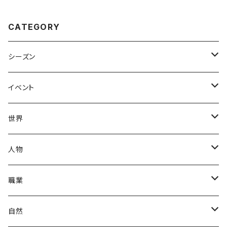
CATEGORY
シーズン
春
イベント
夏
出産・育児
世界
秋
母の日
ハワイアン
人物
冬
中秋節
パリ
赤ちゃん
職業
クリスマス
ロシアン
女性
医者
自然