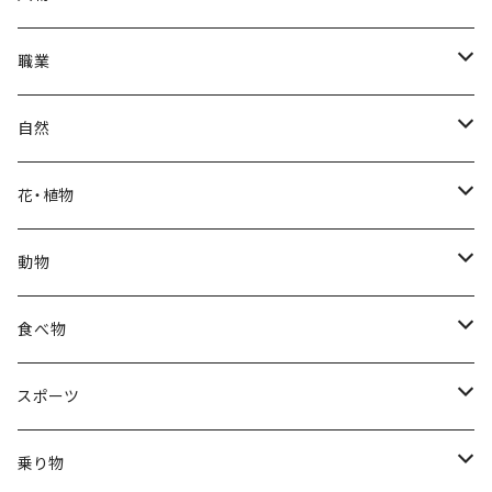
冬
中秋節
パリ
赤ちゃん
職業
クリスマス
ロシアン
女性
医者
自然
福袋
アフリカン
男性
海
花・植物
ブラックフライデー
日本
子供
雲
カーネーション
動物
ハロウィン
ヨーロッパ
サンタクロース
星
梅
ネコ
食べ物
正月
トライバル
七福神
雫
桜
ウマ
スイーツ
スポーツ
かき氷
端午の節句
中国
金太郎
貝殻
プルメリア
サイ
フルーツ
相撲
乗り物