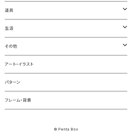
アイス
スイカ
結婚式
北欧
天使
山
野バラ
チンパンジー
和食
車
道具
ソフトクリーム
イチゴ
お雑煮
父の日
シニア
木
牡丹
トリ
野菜
ファッション
生活
蜂蜜
キウイ
鏡餅
ツル
ナス
サングラス
節分
おばけ
川
ひまわり
サカナ
飲み物
文房具
花粉症
その他
ケーキ
オレンジ
おにぎり
カモメ
トマト
ビーチサンダル
イワシ
ビール
はさみ
スケルトン
月
ハイビスカス
トラ
洋食
コスメ
風邪
ハート
アート・イラスト
ドーナツ
バナナ
餅
コンゴウインコ
レタス
リュックサック
ソーダ
おりがみ
カレー
ジャックオランタン
太陽
やしの木
ウサギ
遊具
ビジネス
デジタル
パターン
キャンディー
ラズベリー
おせち料理
インコ
キュウリ
ハイヒール
コーヒー
カッターマット
バーベキュー
ぬいぐるみ
鬼
雪
あさがお
クマ
キッチン用品
病院
街並み
フレーム・背景
ジンジャーマンクッキー
リンゴ
ドードー鳥
カボチャ
タトゥー
黒板
オムレツ
浮き輪
やかん
菊
カメ
装飾品
お墓
チョコレート
サクランボ
キノコ
リボン
© Penta Box
マーカー
パン