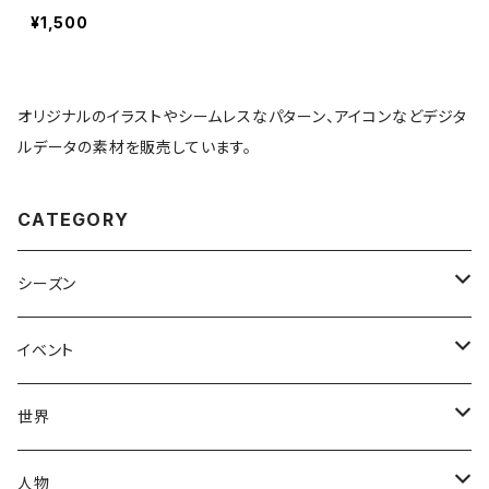
¥1,500
オリジナルのイラストやシームレスなパターン、アイコンなどデジタ
ルデータの素材を販売しています。
CATEGORY
シーズン
春
イベント
夏
出産・育児
世界
秋
母の日
ハワイアン
人物