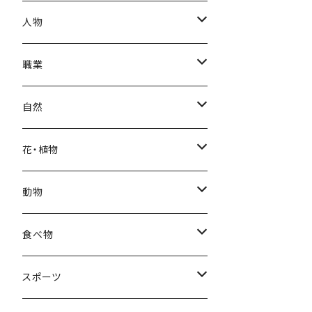
秋
母の日
ハワイアン
人物
冬
中秋節
パリ
赤ちゃん
職業
クリスマス
ロシアン
女性
医者
自然
福袋
アフリカン
男性
海
花・植物
ブラックフライデー
日本
子供
雲
カーネーション
動物
ハロウィン
ヨーロッパ
サンタクロース
星
梅
ネコ
食べ物
正月
トライバル
七福神
雫
桜
ウマ
スイーツ
スポーツ