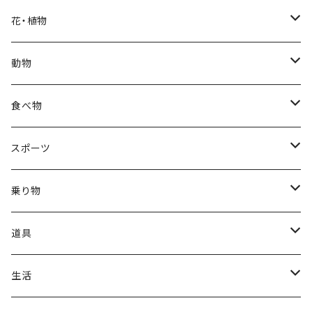
福袋
アフリカン
男性
海
花・植物
ブラックフライデー
日本
子供
雲
カーネーション
動物
ハロウィン
ヨーロッパ
サンタクロース
星
梅
ネコ
食べ物
正月
トライバル
七福神
雫
桜
ウマ
スイーツ
スポーツ
かき氷
端午の節句
中国
金太郎
貝殻
プルメリア
サイ
フルーツ
相撲
乗り物
アイス
スイカ
結婚式
北欧
天使
山
野バラ
チンパンジー
和食
車
道具
ソフトクリーム
イチゴ
お雑煮
父の日
シニア
木
牡丹
トリ
野菜
ファッション
生活
蜂蜜
キウイ