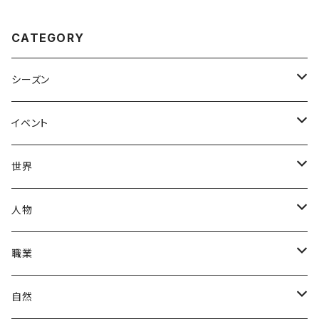
CATEGORY
シーズン
春
イベント
夏
出産・育児
世界
秋
母の日
ハワイアン
人物
冬
中秋節
パリ
赤ちゃん
職業
クリスマス
ロシアン
女性
医者
自然