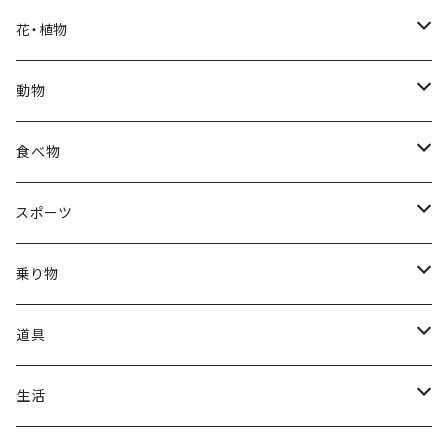
福袋
アフリカン
男性
海
花・植物
ブラックフライデー
日本
子供
雲
カーネーション
動物
ハロウィン
ヨーロッパ
サンタクロース
星
梅
ネコ
食べ物
正月
トライバル
七福神
雫
桜
ウマ
スイーツ
スポーツ
かき氷
端午の節句
中国
金太郎
貝殻
プルメリア
サイ
フルーツ
相撲
乗り物
アイス
スイカ
結婚式
北欧
天使
山
野バラ
チンパンジー
和食
車
道具
ソフトクリーム
イチゴ
お雑煮
父の日
シニア
木
牡丹
トリ
野菜
ファッション
生活
蜂蜜
キウイ