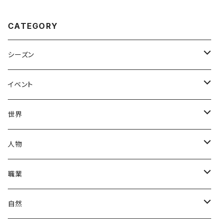
CATEGORY
シーズン
春
イベント
夏
出産・育児
世界
秋
母の日
ハワイアン
人物
冬
中秋節
パリ
赤ちゃん
職業
クリスマス
ロシアン
女性
医者
自然