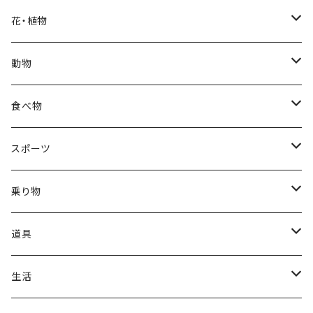
福袋
アフリカン
男性
海
花・植物
ブラックフライデー
日本
子供
雲
カーネーション
動物
ハロウィン
ヨーロッパ
サンタクロース
星
梅
ネコ
食べ物
正月
トライバル
七福神
雫
桜
ウマ
スイーツ
スポーツ
かき氷
端午の節句
中国
金太郎
貝殻
プルメリア
サイ
フルーツ
相撲
乗り物
アイス
スイカ
結婚式
北欧
天使
山
野バラ
チンパンジー
和食
車
道具
ソフトクリーム
イチゴ
お雑煮
父の日
シニア
木
牡丹
トリ
野菜
ファッション
生活
蜂蜜
キウイ