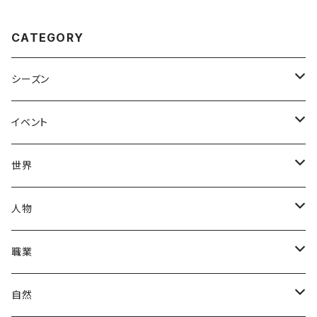
CATEGORY
シーズン
春
イベント
夏
出産・育児
世界
秋
母の日
ハワイアン
人物
冬
中秋節
パリ
赤ちゃん
職業
クリスマス
ロシアン
女性
医者
自然