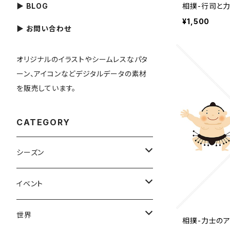
▶ BLOG
相撲-行司と
¥1,500
▶ お問い合わせ
オリジナルのイラストやシームレスなパタ
ーン、アイコンなどデジタルデータの素材
を販売しています。
CATEGORY
シーズン
春
イベント
夏
出産・育児
世界
相撲-力士のア