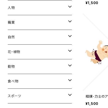
¥1,500
秋
母の日
ハワイアン
人物
冬
中秋節
パリ
赤ちゃん
職業
クリスマス
ロシアン
女性
医者
自然
福袋
アフリカン
男性
海
花・植物
ブラックフライデー
日本
子供
雲
カーネーション
動物
ハロウィン
ヨーロッパ
サンタクロース
星
梅
ネコ
食べ物
正月
トライバル
七福神
雫
桜
ウマ
スイーツ
スポーツ
相撲-力士のア
¥1,500