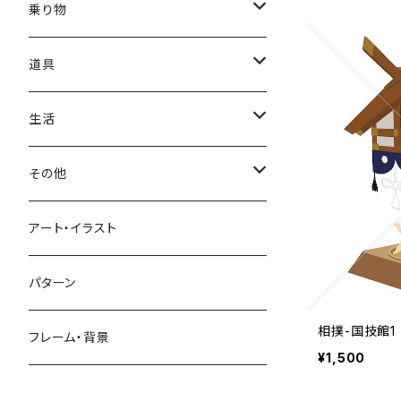
かき氷
端午の節句
中国
金太郎
貝殻
プルメリア
サイ
フルーツ
相撲
乗り物
アイス
スイカ
結婚式
北欧
天使
山
野バラ
チンパンジー
和食
車
道具
ソフトクリーム
イチゴ
お雑煮
父の日
シニア
木
牡丹
トリ
野菜
ファッション
生活
蜂蜜
キウイ
鏡餅
ツル
ナス
サングラス
節分
おばけ
川
ひまわり
サカナ
飲み物
文房具
花粉症
その他
ケーキ
オレンジ
おにぎり
カモメ
トマト
ビーチサンダル
イワシ
ビール
はさみ
スケルトン
月
ハイビスカス
トラ
洋食
コスメ
風邪
ハート
アート・イラスト
ドーナツ
バナナ
餅
コンゴウインコ
レタス
リュックサック
ソーダ
おりがみ
カレー
ジャックオランタン
太陽
やしの木
ウサギ
遊具
ビジネス
デジタル
パターン
キャンディー
ラズベリー
おせち料理
インコ
キュウリ
ハイヒール
コーヒー
カッターマット
バーベキュー
相撲-国技館1
ぬいぐるみ
鬼
雪
あさがお
クマ
キッチン用品
病院
街並み
フレーム・背景
¥1,500
ジンジャーマンクッキー
リンゴ
ドードー鳥
カボチャ
タトゥー
黒板
オムレツ
浮き輪
やかん
菊
カメ
装飾品
お墓