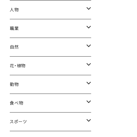
秋
母の日
ハワイアン
人物
冬
中秋節
パリ
赤ちゃん
職業
クリスマス
ロシアン
女性
医者
自然
福袋
アフリカン
男性
海
花・植物
ブラックフライデー
日本
子供
雲
カーネーション
動物
ハロウィン
ヨーロッパ
サンタクロース
星
梅
ネコ
食べ物
正月
トライバル
七福神
雫
桜
ウマ
スイーツ
スポーツ