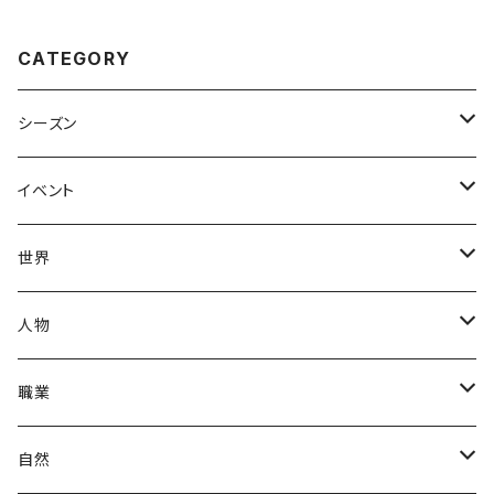
CATEGORY
シーズン
春
イベント
夏
出産・育児
世界
秋
母の日
ハワイアン
人物
冬
中秋節
パリ
赤ちゃん
職業
クリスマス
ロシアン
女性
医者
自然