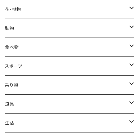
福袋
アフリカン
男性
海
花・植物
ブラックフライデー
日本
子供
雲
カーネーション
動物
ハロウィン
ヨーロッパ
サンタクロース
星
梅
ネコ
食べ物
正月
トライバル
七福神
雫
桜
ウマ
スイーツ
スポーツ
かき氷
端午の節句
中国
金太郎
貝殻
プルメリア
サイ
フルーツ
相撲
乗り物
アイス
スイカ
結婚式
北欧
天使
山
野バラ
チンパンジー
和食
車
道具
ソフトクリーム
イチゴ
お雑煮
父の日
シニア
木
牡丹
トリ
野菜
ファッション
生活
蜂蜜
キウイ