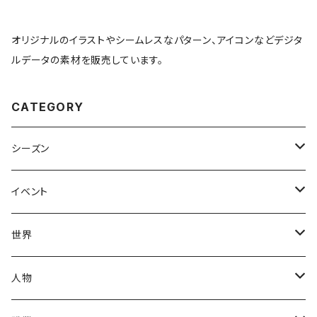
オリジナルのイラストやシームレスなパターン、アイコンなどデジタ
ルデータの素材を販売しています。
CATEGORY
シーズン
春
イベント
夏
出産・育児
世界
秋
母の日
ハワイアン
人物