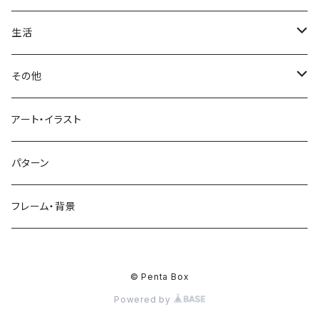
ソフトクリーム
イチゴ
お雑煮
父の日
シニア
木
牡丹
トリ
野菜
ファッション
生活
蜂蜜
キウイ
鏡餅
ツル
ナス
サングラス
節分
おばけ
川
ひまわり
サカナ
飲み物
文房具
花粉症
その他
ケーキ
オレンジ
おにぎり
カモメ
トマト
ビーチサンダル
イワシ
ビール
はさみ
スケルトン
月
ハイビスカス
トラ
洋食
コスメ
風邪
ハート
アート・イラスト
ドーナツ
バナナ
餅
コンゴウインコ
レタス
リュックサック
ソーダ
おりがみ
カレー
ジャックオランタン
太陽
やしの木
ウサギ
遊具
ビジネス
デジタル
パターン
キャンディー
ラズベリー
おせち料理
インコ
キュウリ
ハイヒール
コーヒー
カッターマット
バーベキュー
ぬいぐるみ
鬼
雪
あさがお
クマ
キッチン用品
病院
街並み
フレーム・背景
ジンジャーマンクッキー
リンゴ
ドードー鳥
カボチャ
タトゥー
黒板
オムレツ
浮き輪
やかん
菊
カメ
装飾品
お墓
チョコレート
サクランボ
キノコ
リボン
© Penta Box
マーカー
パン
虫かご
コーヒーサーバー
ひょっとこ
キンセンカ
ドラゴン
工具
Powered by
スーツ