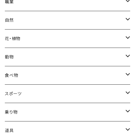
冬
中秋節
パリ
赤ちゃん
職業
クリスマス
ロシアン
女性
医者
自然
福袋
アフリカン
男性
海
花・植物
ブラックフライデー
日本
子供
雲
カーネーション
動物
ハロウィン
ヨーロッパ
サンタクロース
星
梅
ネコ
食べ物
正月
トライバル
七福神
雫
桜
ウマ
スイーツ
スポーツ
かき氷
端午の節句
中国
金太郎
貝殻
プルメリア
サイ
フルーツ
相撲
乗り物
アイス
スイカ
結婚式
北欧
天使
山
野バラ
チンパンジー
和食
車
道具