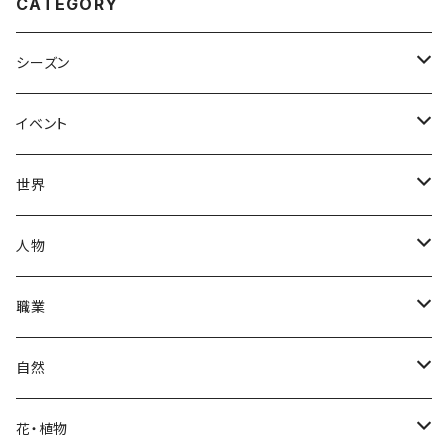
CATEGORY
シーズン
春
イベント
夏
出産・育児
世界
秋
母の日
ハワイアン
人物
冬
中秋節
パリ
赤ちゃん
職業
クリスマス
ロシアン
女性
医者
自然
福袋
アフリカン
男性
海
花・植物