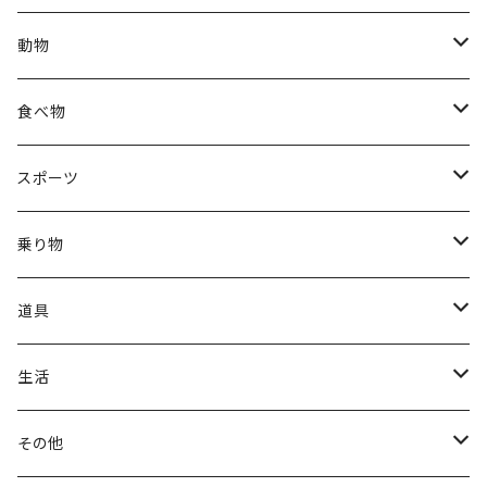
ブラックフライデー
日本
子供
雲
カーネーション
動物
ハロウィン
ヨーロッパ
サンタクロース
星
梅
ネコ
食べ物
正月
トライバル
七福神
雫
桜
ウマ
スイーツ
スポーツ
かき氷
端午の節句
中国
金太郎
貝殻
プルメリア
サイ
フルーツ
相撲
乗り物
アイス
スイカ
結婚式
北欧
天使
山
野バラ
チンパンジー
和食
車
道具
ソフトクリーム
イチゴ
お雑煮
父の日
シニア
木
牡丹
トリ
野菜
ファッション
生活
蜂蜜
キウイ
鏡餅
ツル
ナス
サングラス
節分
おばけ
川
ひまわり
サカナ
飲み物
文房具
花粉症
その他