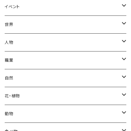
春
イベント
夏
出産・育児
世界
秋
母の日
ハワイアン
人物
冬
中秋節
パリ
赤ちゃん
職業
クリスマス
ロシアン
女性
医者
自然
福袋
アフリカン
男性
海
花・植物
ブラックフライデー
日本
子供
雲
カーネーション
動物