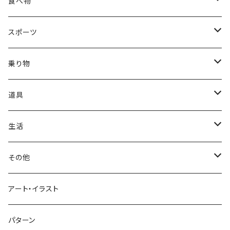
ハロウィン
ヨーロッパ
サンタクロース
星
梅
ネコ
食べ物
正月
トライバル
七福神
雫
桜
ウマ
スイーツ
スポーツ
かき氷
端午の節句
中国
金太郎
貝殻
プルメリア
サイ
フルーツ
相撲
乗り物
アイス
スイカ
結婚式
北欧
天使
山
野バラ
チンパンジー
和食
車
道具
ソフトクリーム
イチゴ
お雑煮
父の日
シニア
木
牡丹
トリ
野菜
ファッション
生活
蜂蜜
キウイ
鏡餅
ツル
ナス
サングラス
節分
おばけ
川
ひまわり
サカナ
飲み物
文房具
花粉症
その他
ケーキ
オレンジ
おにぎり
カモメ
トマト
ビーチサンダル
イワシ
ビール
はさみ
スケルトン
月
ハイビスカス
トラ
洋食
コスメ
風邪
ハート
アート・イラスト
ドーナツ
バナナ
餅
コンゴウインコ
レタス
リュックサック
ソーダ
おりがみ
カレー
ジャックオランタン
太陽
やしの木
ウサギ
遊具
ビジネス
デジタル
パターン