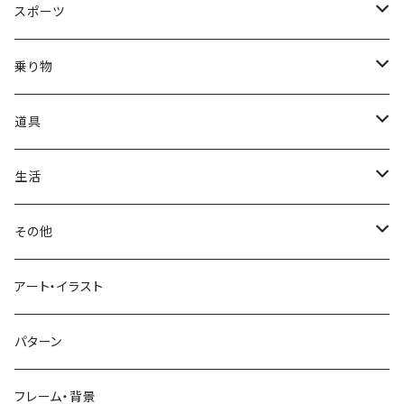
正月
トライバル
七福神
雫
桜
ウマ
スイーツ
スポーツ
かき氷
端午の節句
中国
金太郎
貝殻
プルメリア
サイ
フルーツ
相撲
乗り物
アイス
スイカ
結婚式
北欧
天使
山
野バラ
チンパンジー
和食
車
道具
ソフトクリーム
イチゴ
お雑煮
父の日
シニア
木
牡丹
トリ
野菜
ファッション
生活
蜂蜜
キウイ
鏡餅
ツル
ナス
サングラス
節分
おばけ
川
ひまわり
サカナ
飲み物
文房具
花粉症
その他
ケーキ
オレンジ
おにぎり
カモメ
トマト
ビーチサンダル
イワシ
ビール
はさみ
スケルトン
月
ハイビスカス
トラ
洋食
コスメ
風邪
ハート
アート・イラスト
ドーナツ
バナナ
餅
コンゴウインコ
レタス
リュックサック
ソーダ
おりがみ
カレー
ジャックオランタン
太陽
やしの木
ウサギ
遊具
ビジネス
デジタル
パターン
キャンディー
ラズベリー
おせち料理
インコ
キュウリ
ハイヒール
コーヒー
カッターマット
バーベキュー
ぬいぐるみ
鬼
雪
あさがお
クマ
キッチン用品
病院
街並み
フレーム・背景