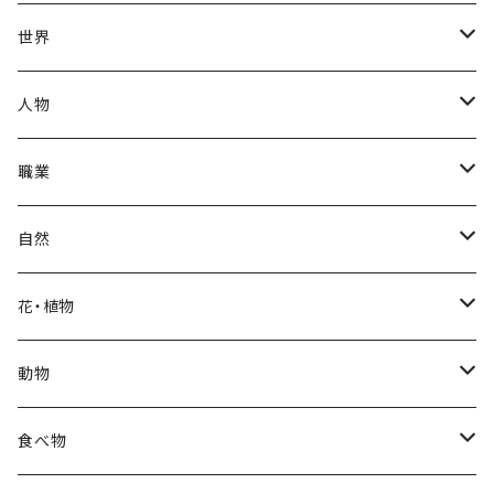
夏
出産・育児
世界
秋
母の日
ハワイアン
人物
冬
中秋節
パリ
赤ちゃん
職業
クリスマス
ロシアン
女性
医者
自然
福袋
アフリカン
男性
海
花・植物
ブラックフライデー
日本
子供
雲
カーネーション
動物
ハロウィン
ヨーロッパ
サンタクロース
星
梅
ネコ
食べ物