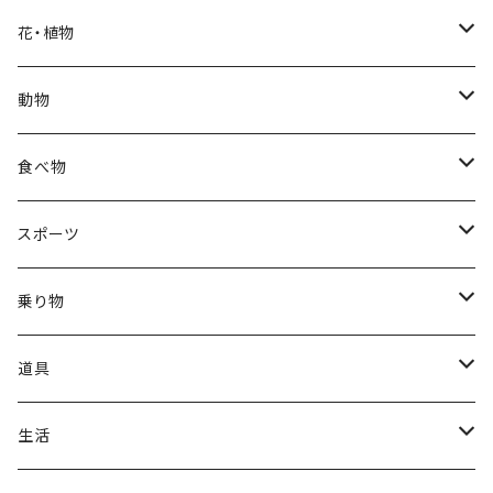
福袋
アフリカン
男性
海
花・植物
ブラックフライデー
日本
子供
雲
カーネーション
動物
ハロウィン
ヨーロッパ
サンタクロース
星
梅
ネコ
食べ物
正月
トライバル
七福神
雫
桜
ウマ
スイーツ
スポーツ
かき氷
端午の節句
中国
金太郎
貝殻
プルメリア
サイ
フルーツ
相撲
乗り物
アイス
スイカ
結婚式
北欧
天使
山
野バラ
チンパンジー
和食
車
道具
ソフトクリーム
イチゴ
お雑煮
父の日
シニア
木
牡丹
トリ
野菜
ファッション
生活
蜂蜜
キウイ