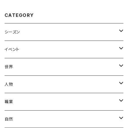
CATEGORY
シーズン
春
イベント
夏
出産・育児
世界
秋
母の日
ハワイアン
人物
冬
中秋節
パリ
赤ちゃん
職業
クリスマス
ロシアン
女性
医者
自然