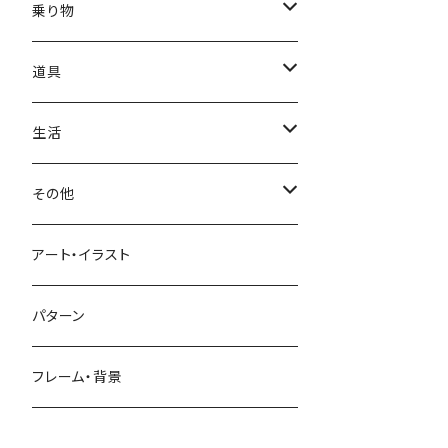
かき氷
端午の節句
中国
金太郎
貝殻
プルメリア
サイ
フルーツ
相撲
乗り物
アイス
スイカ
結婚式
北欧
天使
山
野バラ
チンパンジー
和食
車
道具
ソフトクリーム
イチゴ
お雑煮
父の日
シニア
木
牡丹
トリ
野菜
ファッション
生活
蜂蜜
キウイ
鏡餅
ツル
ナス
サングラス
節分
おばけ
川
ひまわり
サカナ
飲み物
文房具
花粉症
その他
ケーキ
オレンジ
おにぎり
カモメ
トマト
ビーチサンダル
イワシ
ビール
はさみ
スケルトン
月
ハイビスカス
トラ
洋食
コスメ
風邪
ハート
アート・イラスト
ドーナツ
バナナ
餅
コンゴウインコ
レタス
リュックサック
ソーダ
おりがみ
カレー
ジャックオランタン
太陽
やしの木
ウサギ
遊具
ビジネス
デジタル
パターン
キャンディー
ラズベリー
おせち料理
インコ
キュウリ
ハイヒール
コーヒー
カッターマット
バーベキュー
ぬいぐるみ
鬼
雪
あさがお
クマ
キッチン用品
病院
街並み
フレーム・背景
ジンジャーマンクッキー
リンゴ
ドードー鳥
カボチャ
タトゥー
黒板
オムレツ
浮き輪
やかん
菊
カメ
装飾品
お墓