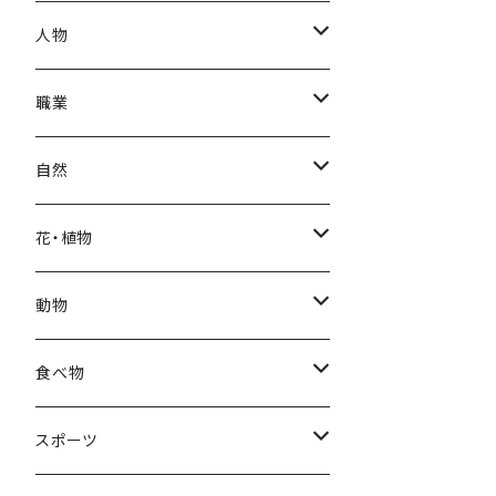
秋
母の日
ハワイアン
人物
冬
中秋節
パリ
赤ちゃん
職業
クリスマス
ロシアン
女性
医者
自然
福袋
アフリカン
男性
海
花・植物
ブラックフライデー
日本
子供
雲
カーネーション
動物
ハロウィン
ヨーロッパ
サンタクロース
星
梅
ネコ
食べ物
正月
トライバル
七福神
雫
桜
ウマ
スイーツ
スポーツ