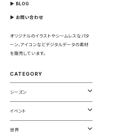
▶ BLOG
▶ お問い合わせ
オリジナルのイラストやシームレスなパタ
ーン、アイコンなどデジタルデータの素材
を販売しています。
CATEGORY
シーズン
春
イベント
夏
出産・育児
世界