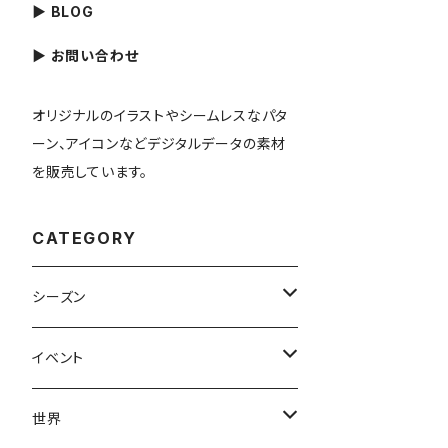
▶ BLOG
▶ お問い合わせ
オリジナルのイラストやシームレスなパタ
ーン、アイコンなどデジタルデータの素材
を販売しています。
CATEGORY
シーズン
春
イベント
夏
出産・育児
世界