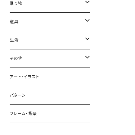
かき氷
端午の節句
中国
金太郎
貝殻
プルメリア
サイ
フルーツ
相撲
乗り物
アイス
スイカ
結婚式
北欧
天使
山
野バラ
チンパンジー
和食
車
道具
ソフトクリーム
イチゴ
お雑煮
父の日
シニア
木
牡丹
トリ
野菜
ファッション
生活
蜂蜜
キウイ
鏡餅
ツル
ナス
サングラス
節分
おばけ
川
ひまわり
サカナ
飲み物
文房具
花粉症
その他
ケーキ
オレンジ
おにぎり
カモメ
トマト
ビーチサンダル
イワシ
ビール
はさみ
スケルトン
月
ハイビスカス
トラ
洋食
コスメ
風邪
ハート
アート・イラスト
ドーナツ
バナナ
餅
コンゴウインコ
レタス
リュックサック
ソーダ
おりがみ
カレー
ジャックオランタン
太陽
やしの木
ウサギ
遊具
ビジネス
デジタル
パターン
キャンディー
ラズベリー
おせち料理
インコ
キュウリ
ハイヒール
コーヒー
カッターマット
バーベキュー
ぬいぐるみ
鬼
雪
あさがお
クマ
キッチン用品
病院
街並み
フレーム・背景
ジンジャーマンクッキー
リンゴ
ドードー鳥
カボチャ
タトゥー
黒板
オムレツ
浮き輪
やかん
菊
カメ
装飾品
お墓