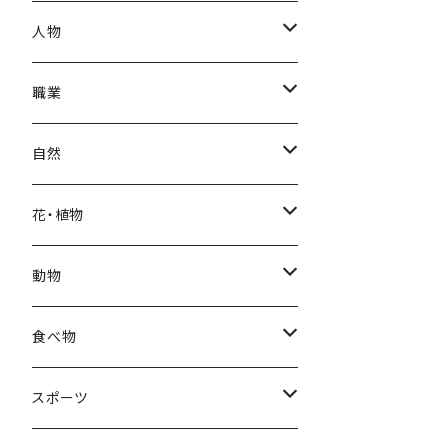
秋
母の日
ハワイアン
人物
冬
中秋節
パリ
赤ちゃん
職業
クリスマス
ロシアン
女性
医者
自然
福袋
アフリカン
男性
海
花・植物
ブラックフライデー
日本
子供
雲
カーネーション
動物
ハロウィン
ヨーロッパ
サンタクロース
星
梅
ネコ
食べ物
正月
トライバル
七福神
雫
桜
ウマ
スイーツ
スポーツ