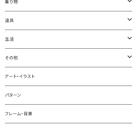
かき氷
端午の節句
中国
金太郎
貝殻
プルメリア
サイ
フルーツ
相撲
乗り物
アイス
スイカ
結婚式
北欧
天使
山
野バラ
チンパンジー
和食
車
道具
ソフトクリーム
イチゴ
お雑煮
父の日
シニア
木
牡丹
トリ
野菜
ファッション
生活
蜂蜜
キウイ
鏡餅
ツル
ナス
サングラス
節分
おばけ
川
ひまわり
サカナ
飲み物
文房具
花粉症
その他
ケーキ
オレンジ
おにぎり
カモメ
トマト
ビーチサンダル
イワシ
ビール
はさみ
スケルトン
月
ハイビスカス
トラ
洋食
コスメ
風邪
ハート
アート・イラスト
ドーナツ
バナナ
餅
コンゴウインコ
レタス
リュックサック
ソーダ
おりがみ
カレー
ジャックオランタン
太陽
やしの木
ウサギ
遊具
ビジネス
デジタル
パターン
キャンディー
ラズベリー
おせち料理
インコ
キュウリ
ハイヒール
コーヒー
カッターマット
バーベキュー
ぬいぐるみ
鬼
雪
あさがお
クマ
キッチン用品
病院
街並み
フレーム・背景
ジンジャーマンクッキー
リンゴ
ドードー鳥
カボチャ
タトゥー
黒板
オムレツ
浮き輪
やかん
菊
カメ
装飾品
お墓