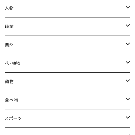
秋
母の日
ハワイアン
人物
冬
中秋節
パリ
赤ちゃん
職業
クリスマス
ロシアン
女性
医者
自然
福袋
アフリカン
男性
海
花・植物
ブラックフライデー
日本
子供
雲
カーネーション
動物
ハロウィン
ヨーロッパ
サンタクロース
星
梅
ネコ
食べ物
正月
トライバル
七福神
雫
桜
ウマ
スイーツ
スポーツ