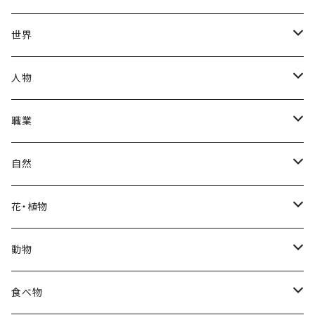
夏
出産・育児
世界
秋
母の日
ハワイアン
人物
冬
中秋節
パリ
赤ちゃん
職業
クリスマス
ロシアン
女性
医者
自然
福袋
アフリカン
男性
海
花・植物
ブラックフライデー
日本
子供
雲
カーネーション
動物
ハロウィン
ヨーロッパ
サンタクロース
星
梅
ネコ
食べ物