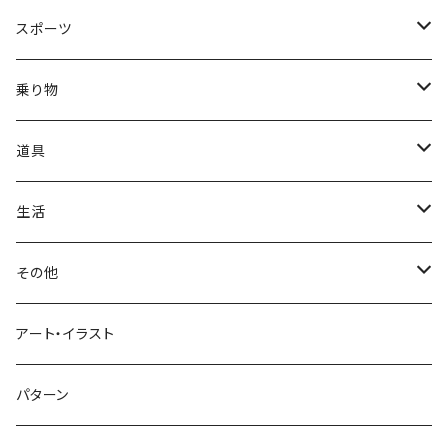
正月
トライバル
七福神
雫
桜
ウマ
スイーツ
スポーツ
かき氷
端午の節句
中国
金太郎
貝殻
プルメリア
サイ
フルーツ
相撲
乗り物
アイス
スイカ
結婚式
北欧
天使
山
野バラ
チンパンジー
和食
車
道具
ソフトクリーム
イチゴ
お雑煮
父の日
シニア
木
牡丹
トリ
野菜
ファッション
生活
蜂蜜
キウイ
鏡餅
ツル
ナス
サングラス
節分
おばけ
川
ひまわり
サカナ
飲み物
文房具
花粉症
その他
ケーキ
オレンジ
おにぎり
カモメ
トマト
ビーチサンダル
イワシ
ビール
はさみ
スケルトン
月
ハイビスカス
トラ
洋食
コスメ
風邪
ハート
アート・イラスト
ドーナツ
バナナ
餅
コンゴウインコ
レタス
リュックサック
ソーダ
おりがみ
カレー
ジャックオランタン
太陽
やしの木
ウサギ
遊具
ビジネス
デジタル
パターン
キャンディー
ラズベリー
おせち料理
インコ
キュウリ
ハイヒール
コーヒー
カッターマット
バーベキュー