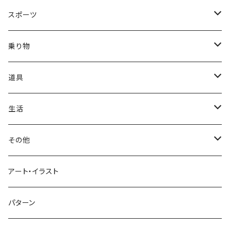
正月
トライバル
七福神
雫
桜
ウマ
スイーツ
スポーツ
かき氷
端午の節句
中国
金太郎
貝殻
プルメリア
サイ
フルーツ
相撲
乗り物
アイス
スイカ
結婚式
北欧
天使
山
野バラ
チンパンジー
和食
車
道具
ソフトクリーム
イチゴ
お雑煮
父の日
シニア
木
牡丹
トリ
野菜
ファッション
生活
蜂蜜
キウイ
鏡餅
ツル
ナス
サングラス
節分
おばけ
川
ひまわり
サカナ
飲み物
文房具
花粉症
その他
ケーキ
オレンジ
おにぎり
カモメ
トマト
ビーチサンダル
イワシ
ビール
はさみ
スケルトン
月
ハイビスカス
トラ
洋食
コスメ
風邪
ハート
アート・イラスト
ドーナツ
バナナ
餅
コンゴウインコ
レタス
リュックサック
ソーダ
おりがみ
カレー
ジャックオランタン
太陽
やしの木
ウサギ
遊具
ビジネス
デジタル
パターン
キャンディー
ラズベリー
おせち料理
インコ
キュウリ
ハイヒール
コーヒー
カッターマット
バーベキュー