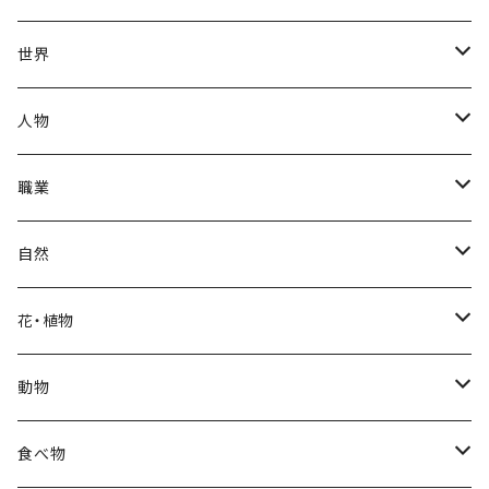
夏
出産・育児
世界
秋
母の日
ハワイアン
人物
冬
中秋節
パリ
赤ちゃん
職業
クリスマス
ロシアン
女性
医者
自然
福袋
アフリカン
男性
海
花・植物
ブラックフライデー
日本
子供
雲
カーネーション
動物
ハロウィン
ヨーロッパ
サンタクロース
星
梅
ネコ
食べ物