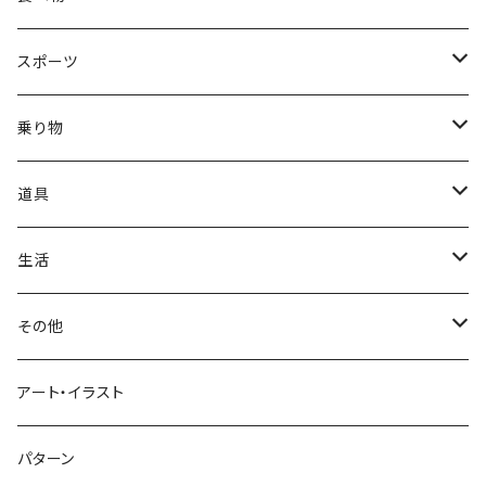
正月
トライバル
七福神
雫
桜
ウマ
スイーツ
スポーツ
かき氷
端午の節句
中国
金太郎
貝殻
プルメリア
サイ
フルーツ
相撲
乗り物
アイス
スイカ
結婚式
北欧
天使
山
野バラ
チンパンジー
和食
車
道具
ソフトクリーム
イチゴ
お雑煮
父の日
シニア
木
牡丹
トリ
野菜
ファッション
生活
蜂蜜
キウイ
鏡餅
ツル
ナス
サングラス
節分
おばけ
川
ひまわり
サカナ
飲み物
文房具
花粉症
その他
ケーキ
オレンジ
おにぎり
カモメ
トマト
ビーチサンダル
イワシ
ビール
はさみ
スケルトン
月
ハイビスカス
トラ
洋食
コスメ
風邪
ハート
アート・イラスト
ドーナツ
バナナ
餅
コンゴウインコ
レタス
リュックサック
ソーダ
おりがみ
カレー
ジャックオランタン
太陽
やしの木
ウサギ
遊具
ビジネス
デジタル
パターン