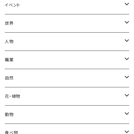
春
イベント
夏
出産・育児
世界
秋
母の日
ハワイアン
人物
冬
中秋節
パリ
赤ちゃん
職業
クリスマス
ロシアン
女性
医者
自然
福袋
アフリカン
男性
海
花・植物
ブラックフライデー
日本
子供
雲
カーネーション
動物
ハロウィン
ヨーロッパ
サンタクロース
星
梅
ネコ
食べ物