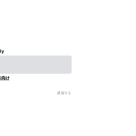
ly
方向け
通報する