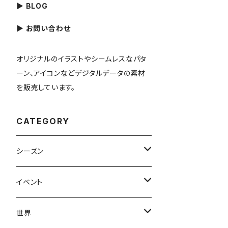
▶ BLOG
▶ お問い合わせ
オリジナルのイラストやシームレスなパタ
ーン、アイコンなどデジタルデータの素材
を販売しています。
CATEGORY
シーズン
春
イベント
夏
出産・育児
世界