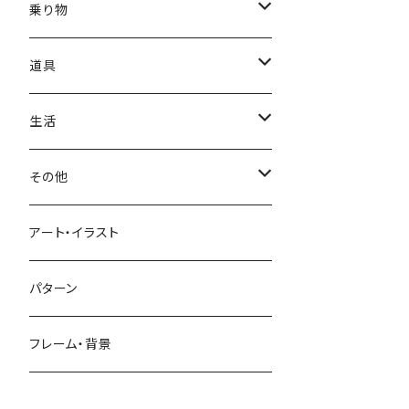
かき氷
端午の節句
中国
金太郎
貝殻
プルメリア
サイ
フルーツ
相撲
乗り物
アイス
スイカ
結婚式
北欧
天使
山
野バラ
チンパンジー
和食
車
道具
ソフトクリーム
イチゴ
お雑煮
父の日
シニア
木
牡丹
トリ
野菜
ファッション
生活
蜂蜜
キウイ
鏡餅
ツル
ナス
サングラス
節分
おばけ
川
ひまわり
サカナ
飲み物
文房具
花粉症
その他
ケーキ
オレンジ
おにぎり
カモメ
トマト
ビーチサンダル
イワシ
ビール
はさみ
スケルトン
月
ハイビスカス
トラ
洋食
コスメ
風邪
ハート
アート・イラスト
ドーナツ
バナナ
餅
コンゴウインコ
レタス
リュックサック
ソーダ
おりがみ
カレー
ジャックオランタン
太陽
やしの木
ウサギ
遊具
ビジネス
デジタル
パターン
キャンディー
ラズベリー
おせち料理
インコ
キュウリ
ハイヒール
コーヒー
カッターマット
バーベキュー
ぬいぐるみ
鬼
雪
あさがお
クマ
キッチン用品
病院
街並み
フレーム・背景
ジンジャーマンクッキー
リンゴ
ドードー鳥
カボチャ
タトゥー
黒板
オムレツ
浮き輪
やかん
菊
カメ
装飾品
お墓