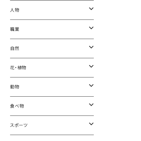
秋
母の日
ハワイアン
人物
冬
中秋節
パリ
赤ちゃん
職業
クリスマス
ロシアン
女性
医者
自然
福袋
アフリカン
男性
海
花・植物
ブラックフライデー
日本
子供
雲
カーネーション
動物
ハロウィン
ヨーロッパ
サンタクロース
星
梅
ネコ
食べ物
正月
トライバル
七福神
雫
桜
ウマ
スイーツ
スポーツ