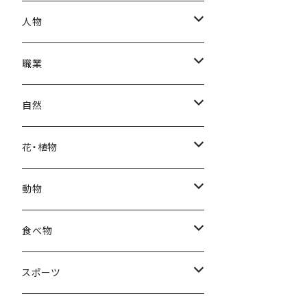
秋
母の日
ハワイアン
人物
冬
中秋節
パリ
赤ちゃん
職業
クリスマス
ロシアン
女性
医者
自然
福袋
アフリカン
男性
海
花・植物
ブラックフライデー
日本
子供
雲
カーネーション
動物
ハロウィン
ヨーロッパ
サンタクロース
星
梅
ネコ
食べ物
正月
トライバル
七福神
雫
桜
ウマ
スイーツ
スポーツ