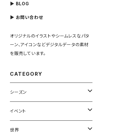
▶ BLOG
▶ お問い合わせ
オリジナルのイラストやシームレスなパタ
ーン、アイコンなどデジタルデータの素材
を販売しています。
CATEGORY
シーズン
春
イベント
夏
出産・育児
世界