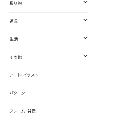
かき氷
端午の節句
中国
金太郎
貝殻
プルメリア
サイ
フルーツ
相撲
乗り物
アイス
スイカ
結婚式
北欧
天使
山
野バラ
チンパンジー
和食
車
道具
ソフトクリーム
イチゴ
お雑煮
父の日
シニア
木
牡丹
トリ
野菜
ファッション
生活
蜂蜜
キウイ
鏡餅
ツル
ナス
サングラス
節分
おばけ
川
ひまわり
サカナ
飲み物
文房具
花粉症
その他
ケーキ
オレンジ
おにぎり
カモメ
トマト
ビーチサンダル
イワシ
ビール
はさみ
スケルトン
月
ハイビスカス
トラ
洋食
コスメ
風邪
ハート
アート・イラスト
ドーナツ
バナナ
餅
コンゴウインコ
レタス
リュックサック
ソーダ
おりがみ
カレー
ジャックオランタン
太陽
やしの木
ウサギ
遊具
ビジネス
デジタル
パターン
キャンディー
ラズベリー
おせち料理
インコ
キュウリ
ハイヒール
コーヒー
カッターマット
バーベキュー
ぬいぐるみ
鬼
雪
あさがお
クマ
キッチン用品
病院
街並み
フレーム・背景
ジンジャーマンクッキー
リンゴ
ドードー鳥
カボチャ
タトゥー
黒板
オムレツ
浮き輪
やかん
菊
カメ
装飾品
お墓