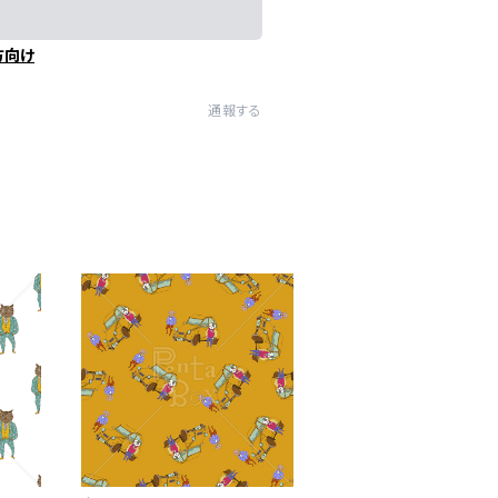
方向け
通報する