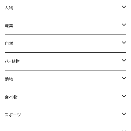
秋
母の日
ハワイアン
人物
冬
中秋節
パリ
赤ちゃん
職業
クリスマス
ロシアン
女性
医者
自然
福袋
アフリカン
男性
海
花・植物
ブラックフライデー
日本
子供
雲
カーネーション
動物
ハロウィン
ヨーロッパ
サンタクロース
星
梅
ネコ
食べ物
正月
トライバル
七福神
雫
桜
ウマ
スイーツ
スポーツ