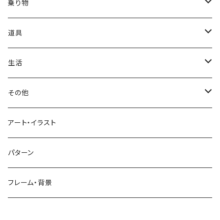
かき氷
端午の節句
中国
金太郎
貝殻
プルメリア
サイ
フルーツ
相撲
乗り物
アイス
スイカ
結婚式
北欧
天使
山
野バラ
チンパンジー
和食
車
道具
ソフトクリーム
イチゴ
お雑煮
父の日
シニア
木
牡丹
トリ
野菜
ファッション
生活
蜂蜜
キウイ
鏡餅
ツル
ナス
サングラス
節分
おばけ
川
ひまわり
サカナ
飲み物
文房具
花粉症
その他
ケーキ
オレンジ
おにぎり
カモメ
トマト
ビーチサンダル
イワシ
ビール
はさみ
スケルトン
月
ハイビスカス
トラ
洋食
コスメ
風邪
ハート
アート・イラスト
ドーナツ
バナナ
餅
コンゴウインコ
レタス
リュックサック
ソーダ
おりがみ
カレー
ジャックオランタン
太陽
やしの木
ウサギ
遊具
ビジネス
デジタル
パターン
キャンディー
ラズベリー
おせち料理
インコ
キュウリ
ハイヒール
コーヒー
カッターマット
バーベキュー
ぬいぐるみ
鬼
雪
あさがお
クマ
キッチン用品
病院
街並み
フレーム・背景
ジンジャーマンクッキー
リンゴ
ドードー鳥
カボチャ
タトゥー
黒板
オムレツ
浮き輪
やかん
菊
カメ
装飾品
お墓