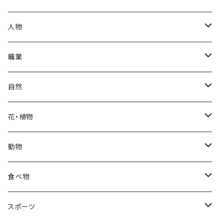
秋
母の日
ハワイアン
人物
冬
中秋節
パリ
赤ちゃん
職業
クリスマス
ロシアン
女性
医者
自然
福袋
アフリカン
男性
海
花・植物
ブラックフライデー
日本
子供
雲
カーネーション
動物
ハロウィン
ヨーロッパ
サンタクロース
星
梅
ネコ
食べ物
正月
トライバル
七福神
雫
桜
ウマ
スイーツ
スポーツ