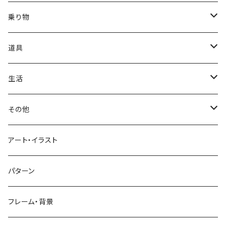
かき氷
端午の節句
中国
金太郎
貝殻
プルメリア
サイ
フルーツ
相撲
乗り物
アイス
スイカ
結婚式
北欧
天使
山
野バラ
チンパンジー
和食
車
道具
ソフトクリーム
イチゴ
お雑煮
父の日
シニア
木
牡丹
トリ
野菜
ファッション
生活
蜂蜜
キウイ
鏡餅
ツル
ナス
サングラス
節分
おばけ
川
ひまわり
サカナ
飲み物
文房具
花粉症
その他
ケーキ
オレンジ
おにぎり
カモメ
トマト
ビーチサンダル
イワシ
ビール
はさみ
スケルトン
月
ハイビスカス
トラ
洋食
コスメ
風邪
ハート
アート・イラスト
ドーナツ
バナナ
餅
コンゴウインコ
レタス
リュックサック
ソーダ
おりがみ
カレー
ジャックオランタン
太陽
やしの木
ウサギ
遊具
ビジネス
デジタル
パターン
キャンディー
ラズベリー
おせち料理
インコ
キュウリ
ハイヒール
コーヒー
カッターマット
バーベキュー
ぬいぐるみ
鬼
雪
あさがお
クマ
キッチン用品
病院
街並み
フレーム・背景
ジンジャーマンクッキー
リンゴ
ドードー鳥
カボチャ
タトゥー
黒板