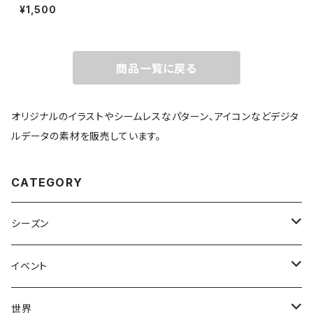
¥1,500
商品一覧に戻る
オリジナルのイラストやシームレスなパターン、アイコンなどデジタ
ルデータの素材を販売しています。
CATEGORY
シーズン
春
イベント
夏
出産・育児
世界