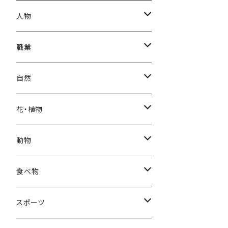
秋
母の日
ハワイアン
人物
冬
中秋節
パリ
赤ちゃん
職業
クリスマス
ロシアン
女性
医者
自然
福袋
アフリカン
男性
海
花・植物
ブラックフライデー
日本
子供
雲
カーネーション
動物
ハロウィン
ヨーロッパ
サンタクロース
星
梅
ネコ
食べ物
正月
トライバル
七福神
雫
桜
ウマ
スイーツ
スポーツ