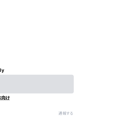
ly
方向け
通報する