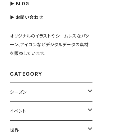
▶ BLOG
▶ お問い合わせ
オリジナルのイラストやシームレスなパタ
ーン、アイコンなどデジタルデータの素材
を販売しています。
CATEGORY
シーズン
春
イベント
夏
出産・育児
世界