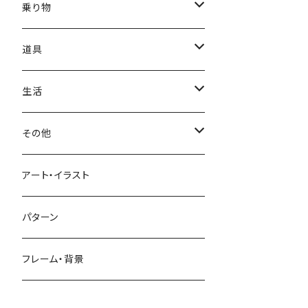
かき氷
端午の節句
中国
金太郎
貝殻
プルメリア
サイ
フルーツ
相撲
乗り物
アイス
スイカ
結婚式
北欧
天使
山
野バラ
チンパンジー
和食
車
道具
ソフトクリーム
イチゴ
お雑煮
父の日
シニア
木
牡丹
トリ
野菜
ファッション
生活
蜂蜜
キウイ
鏡餅
ツル
ナス
サングラス
節分
おばけ
川
ひまわり
サカナ
飲み物
文房具
花粉症
その他
ケーキ
オレンジ
おにぎり
カモメ
トマト
ビーチサンダル
イワシ
ビール
はさみ
スケルトン
月
ハイビスカス
トラ
洋食
コスメ
風邪
ハート
アート・イラスト
ドーナツ
バナナ
餅
コンゴウインコ
レタス
リュックサック
ソーダ
おりがみ
カレー
ジャックオランタン
太陽
やしの木
ウサギ
遊具
ビジネス
デジタル
パターン
キャンディー
ラズベリー
おせち料理
インコ
キュウリ
ハイヒール
コーヒー
カッターマット
バーベキュー
ぬいぐるみ
鬼
雪
あさがお
クマ
キッチン用品
病院
街並み
フレーム・背景
ジンジャーマンクッキー
リンゴ
ドードー鳥
カボチャ
タトゥー
黒板
オムレツ
浮き輪
やかん
菊
カメ
装飾品
お墓