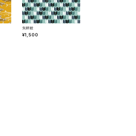
矢絣紋
¥1,500