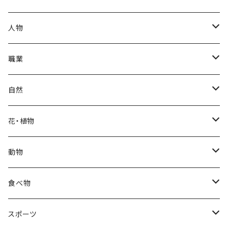
秋
母の日
ハワイアン
人物
冬
中秋節
パリ
赤ちゃん
職業
クリスマス
ロシアン
女性
医者
自然
福袋
アフリカン
男性
海
花・植物
ブラックフライデー
日本
子供
雲
カーネーション
動物
ハロウィン
ヨーロッパ
サンタクロース
星
梅
ネコ
食べ物
正月
トライバル
七福神
雫
桜
ウマ
スイーツ
スポーツ