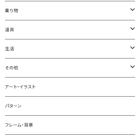
かき氷
端午の節句
中国
金太郎
貝殻
プルメリア
サイ
フルーツ
相撲
乗り物
アイス
スイカ
結婚式
北欧
天使
山
野バラ
チンパンジー
和食
車
道具
ソフトクリーム
イチゴ
お雑煮
父の日
シニア
木
牡丹
トリ
野菜
ファッション
生活
蜂蜜
キウイ
鏡餅
ツル
ナス
サングラス
節分
おばけ
川
ひまわり
サカナ
飲み物
文房具
花粉症
その他
ケーキ
オレンジ
おにぎり
カモメ
トマト
ビーチサンダル
イワシ
ビール
はさみ
スケルトン
月
ハイビスカス
トラ
洋食
コスメ
風邪
ハート
アート・イラスト
ドーナツ
バナナ
餅
コンゴウインコ
レタス
リュックサック
ソーダ
おりがみ
カレー
ジャックオランタン
太陽
やしの木
ウサギ
遊具
ビジネス
デジタル
パターン
キャンディー
ラズベリー
おせち料理
インコ
キュウリ
ハイヒール
コーヒー
カッターマット
バーベキュー
ぬいぐるみ
鬼
雪
あさがお
クマ
キッチン用品
病院
街並み
フレーム・背景
ジンジャーマンクッキー
リンゴ
ドードー鳥
カボチャ
タトゥー
黒板