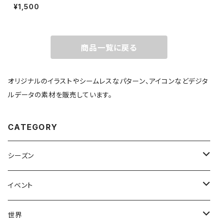
¥1,500
商品一覧に戻る
オリジナルのイラストやシームレスなパターン、アイコンなどデジタ
ルデータの素材を販売しています。
CATEGORY
シーズン
春
イベント
夏
出産・育児
世界